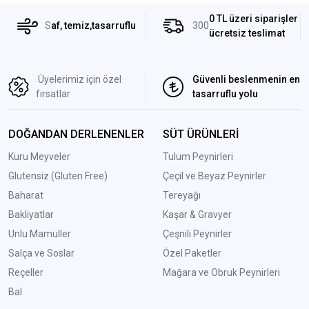
0 TL üzeri siparişler
S
af, temiz,tasarruflu
300
ücretsiz teslimat
Üyelerimiz için özel
Güvenli beslenmenin en
fırsatlar
tasarruflu yolu
DOĞANDAN DERLENENLER
SÜT ÜRÜNLERİ
Kuru Meyveler
Tulum Peynirleri
Glutensiz (Gluten Free)
Çeçil ve Beyaz Peynirler
Baharat
Tereyağı
Bakliyatlar
Kaşar & Gravyer
Unlu Mamuller
Çeşnili Peynirler
Salça ve Soslar
Özel Paketler
Reçeller
Mağara ve Obruk Peynirleri
Bal