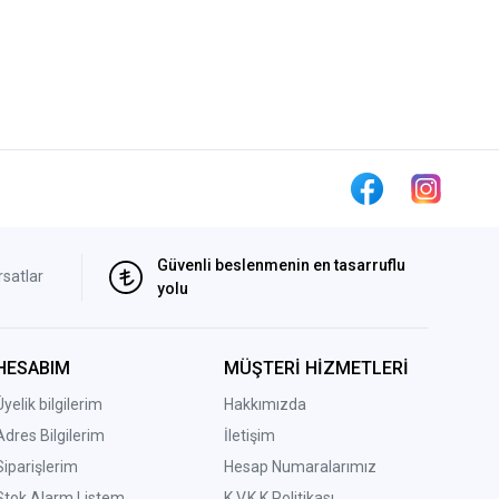
Güvenli beslenmenin en tasarruflu
rsatlar
yolu
HESABIM
MÜŞTERİ HİZMETLERİ
Üyelik bilgilerim
Hakkımızda
Adres Bilgilerim
İletişim
Siparişlerim
Hesap Numaralarımız
Stok Alarm Listem
K.V.K.K Politikası