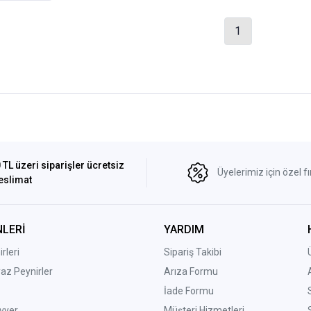
1
 TL üzeri siparişler ücretsiz
Üyelerimiz için özel fı
eslimat
LERİ
YARDIM
rleri
Sipariş Takibi
yaz Peynirler
Arıza Formu
İade Formu
vyer
Müşteri Hizmetleri