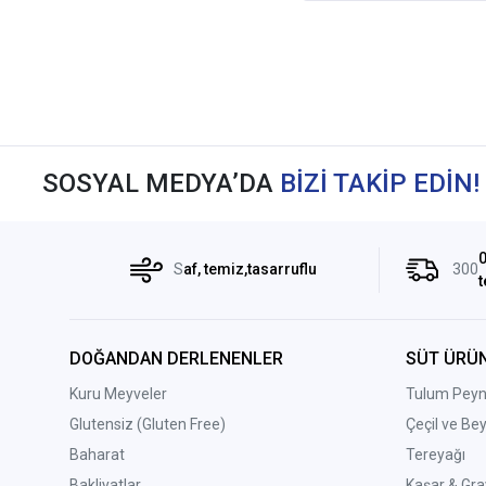
SOSYAL MEDYA’DA
BİZİ TAKİP EDİN!
0
S
af, temiz,tasarruflu
300
t
DOĞANDAN DERLENENLER
SÜT ÜRÜN
Kuru Meyveler
Tulum Peyni
Glutensiz (Gluten Free)
Çeçil ve Be
Baharat
Tereyağı
Bakliyatlar
Kaşar & Gra