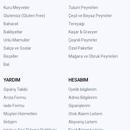
Kuru Meyveler
Tulum Peynirleri
Glutensiz (Gluten Free)
Çeçil ve Beyaz Peynirler
Baharat
Tereyağı
Bakliyatlar
Kaşar & Gravyer
Unlu Mamuller
Çeşnili Peynirler
Salça ve Soslar
Özel Paketler
Reçeller
Mağara ve Obruk Peynirleri
Bal
YARDIM
HESABIM
Sipariş Takibi
Üyelik bilgilerim
Arıza Formu
Adres Bilgilerim
İade Formu
Siparişlerim
Müşteri Hizmetleri
Stok Alarm Listem
İletişim
Alışveriş Listem
İptal ve Geri Ödeme Politikası
Fiyat Alarm Listem