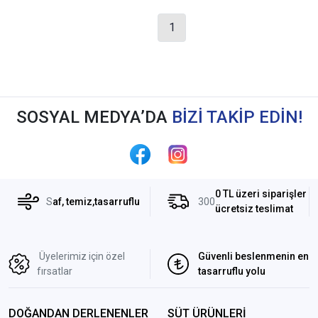
1
SOSYAL MEDYA’DA
BİZİ TAKİP EDİN!
0 TL üzeri siparişler
S
af, temiz,tasarruflu
300
ücretsiz teslimat
Üyelerimiz için özel
Güvenli beslenmenin en
fırsatlar
tasarruflu yolu
DOĞANDAN DERLENENLER
SÜT ÜRÜNLERİ