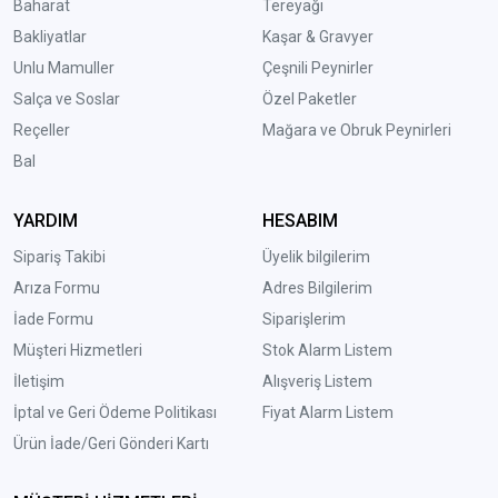
Baharat
Tereyağı
Bakliyatlar
Kaşar & Gravyer
Unlu Mamuller
Çeşnili Peynirler
Salça ve Soslar
Özel Paketler
Reçeller
Mağara ve Obruk Peynirleri
Bal
YARDIM
HESABIM
Sipariş Takibi
Üyelik bilgilerim
Arıza Formu
Adres Bilgilerim
İade Formu
Siparişlerim
Müşteri Hizmetleri
Stok Alarm Listem
İletişim
Alışveriş Listem
İptal ve Geri Ödeme Politikası
Fiyat Alarm Listem
Ürün İade/Geri Gönderi Kartı