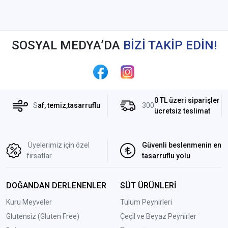
SOSYAL MEDYA’DA
BİZİ TAKİP EDİN!
0 TL üzeri siparişler
S
af, temiz,tasarruflu
300
ücretsiz teslimat
Üyelerimiz için özel
Güvenli beslenmenin en
fırsatlar
tasarruflu yolu
DOĞANDAN DERLENENLER
SÜT ÜRÜNLERİ
Kuru Meyveler
Tulum Peynirleri
Glutensiz (Gluten Free)
Çeçil ve Beyaz Peynirler