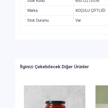
Stok Kodu
60012273336
Marka
KOÇULU ÇİFTLİĞİ
Stok Durumu
Var
İlginizi Çekebilecek Diğer Ürünler