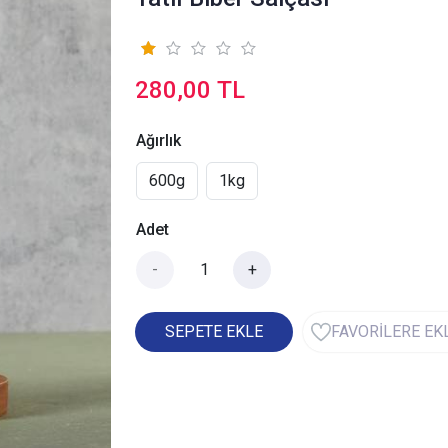
280,00 TL
Ağırlık
600g
1kg
Adet
-
+
SEPETE EKLE
FAVORİLERE EK