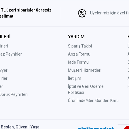
 TL üzeri siparişler ücretsiz
Üyelerimiz için özel fı
eslimat
LERİ
YARDIM
rleri
Sipariş Takibi
yaz Peynirler
Arıza Formu
İade Formu
vyer
Müşteri Hizmetleri
irler
İletişim
er
İptal ve Geri Ödeme
Politikası
bruk Peynirleri
Ürün İade/Geri Gönderi Kartı
ı Beslen, Güvenli Yaşa