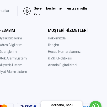
Güvenli beslenmenin en tasarruflu
rsatlar
yolu
HESABIM
MÜŞTERİ HİZMETLERİ
Üyelik bilgilerim
Hakkımızda
Adres Bilgilerim
İletişim
Siparişlerim
Hesap Numaralarımız
Stok Alarm Listem
K.V.K.K Politikası
Alışveriş Listem
Anında Digital Kredi
Fiyat Alarm Listem
Merhaba, nasıl