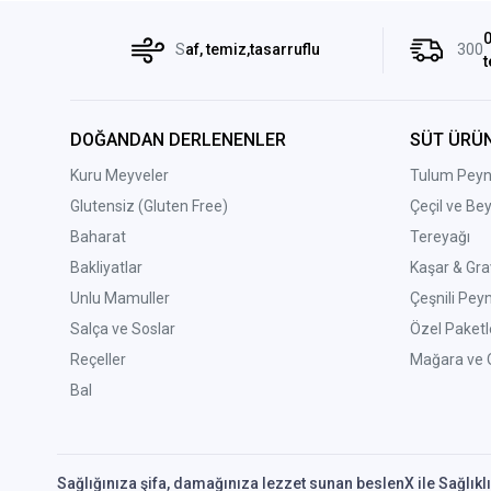
0
S
af, temiz,tasarruflu
300
t
DOĞANDAN DERLENENLER
SÜT ÜRÜN
Kuru Meyveler
Tulum Peyni
Glutensiz (Gluten Free)
Çeçil ve Be
Baharat
Tereyağı
Bakliyatlar
Kaşar & Gra
Unlu Mamuller
Çeşnili Peyn
Salça ve Soslar
Özel Paketl
Reçeller
Mağara ve O
Bal
Sağlığınıza şifa, damağınıza lezzet sunan beslenX ile Sağlıkl