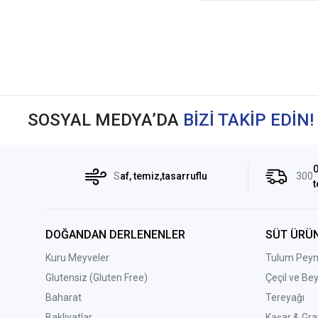
SOSYAL MEDYA’DA
BİZİ TAKİP EDİN!
0
S
af, temiz,tasarruflu
300
t
DOĞANDAN DERLENENLER
SÜT ÜRÜN
Kuru Meyveler
Tulum Peyni
Glutensiz (Gluten Free)
Çeçil ve Be
Baharat
Tereyağı
Bakliyatlar
Kaşar & Gra