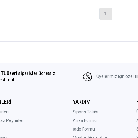
1
 TL üzeri siparişler ücretsiz
Üyelerimiz için özel fı
eslimat
LERİ
YARDIM
rleri
Sipariş Takibi
yaz Peynirler
Arıza Formu
İade Formu
vyer
Müşteri Hizmetleri