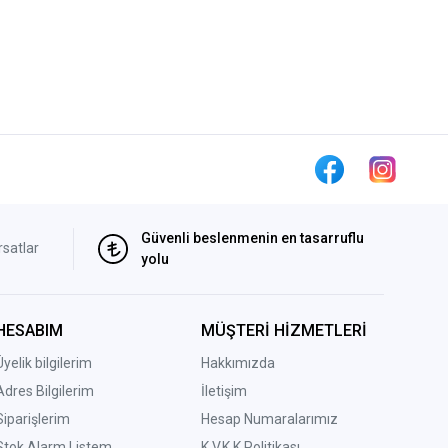
Güvenli beslenmenin en tasarruflu
rsatlar
yolu
HESABIM
MÜŞTERİ HİZMETLERİ
Üyelik bilgilerim
Hakkımızda
Adres Bilgilerim
İletişim
Siparişlerim
Hesap Numaralarımız
Stok Alarm Listem
K.V.K.K Politikası