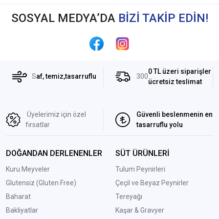
SOSYAL MEDYA’DA
BİZİ TAKİP EDİN!
0 TL üzeri siparişler
S
af, temiz,tasarruflu
300
ücretsiz teslimat
Üyelerimiz için özel
Güvenli beslenmenin en
fırsatlar
tasarruflu yolu
DOĞANDAN DERLENENLER
SÜT ÜRÜNLERİ
Kuru Meyveler
Tulum Peynirleri
Glutensiz (Gluten Free)
Çeçil ve Beyaz Peynirler
Baharat
Tereyağı
Bakliyatlar
Kaşar & Gravyer