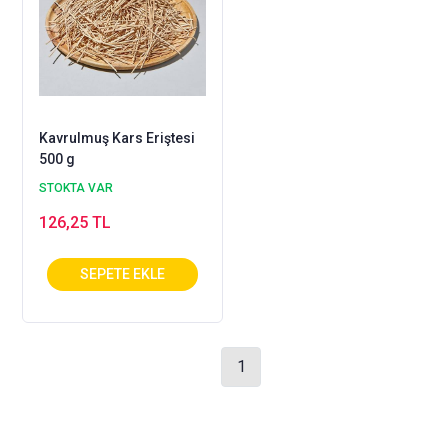
Kavrulmuş Kars Eriştesi
500 g
STOKTA VAR
126,25 TL
1