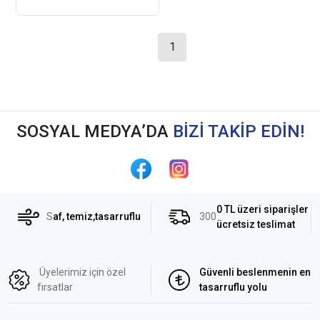
1
SOSYAL MEDYA’DA
BİZİ TAKİP EDİN!
0 TL üzeri siparişler
S
af, temiz,tasarruflu
300
ücretsiz teslimat
Üyelerimiz için özel
Güvenli beslenmenin en
fırsatlar
tasarruflu yolu