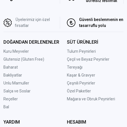
ücretsiz teslimat
Üyelerimiz için özel
Güvenli beslenmenin en
fırsatlar
tasarruflu yolu
DOĞANDAN DERLENENLER
SÜT ÜRÜNLERİ
Kuru Meyveler
Tulum Peynirleri
Glutensiz (Gluten Free)
Çeçil ve Beyaz Peynirler
Baharat
Tereyağı
Bakliyatlar
Kaşar & Gravyer
Unlu Mamuller
Çeşnili Peynirler
Salça ve Soslar
Özel Paketler
Reçeller
Mağara ve Obruk Peynirleri
Bal
YARDIM
HESABIM