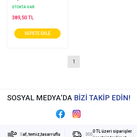
STOKTA VAR
389,50 TL
1
SOSYAL MEDYA’DA
BİZİ TAKİP EDİN!
0 TL üzeri siparişler
S
af, temiz,tasarruflu
300