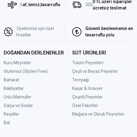
0 TL üzeri siparişler
S
af, temiz,tasarruflu
300
ücretsiz teslimat
Üyelerimiz için özel
Güvenli beslenmenin en
fırsatlar
tasarruflu yolu
DOĞANDAN DERLENENLER
SÜT ÜRÜNLERİ
Kuru Meyveler
Tulum Peynirleri
Glutensiz (Gluten Free)
Çeçil ve Beyaz Peynirler
Baharat
Tereyağı
Bakliyatlar
Kaşar & Gravyer
Unlu Mamuller
Çeşnili Peynirler
Salça ve Soslar
Özel Paketler
Reçeller
Mağara ve Obruk Peynirleri
Bal