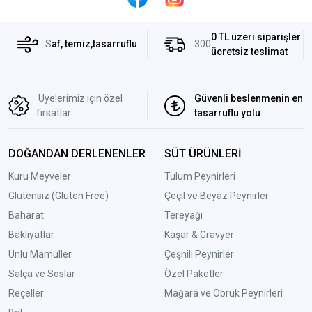
0 TL üzeri siparişler
S
af, temiz,tasarruflu
300
ücretsiz teslimat
Üyelerimiz için özel
Güvenli beslenmenin en
fırsatlar
tasarruflu yolu
DOĞANDAN DERLENENLER
SÜT ÜRÜNLERİ
Kuru Meyveler
Tulum Peynirleri
Glutensiz (Gluten Free)
Çeçil ve Beyaz Peynirler
Baharat
Tereyağı
Bakliyatlar
Kaşar & Gravyer
Unlu Mamuller
Çeşnili Peynirler
Salça ve Soslar
Özel Paketler
Reçeller
Mağara ve Obruk Peynirleri