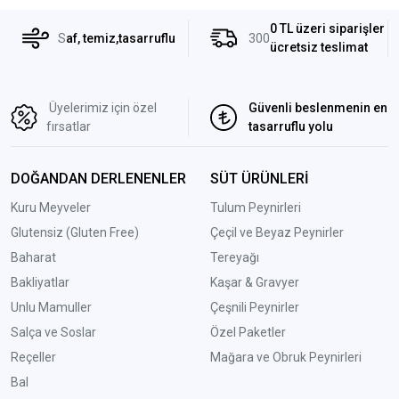
0 TL üzeri siparişler
S
af, temiz,tasarruflu
300
ücretsiz teslimat
Üyelerimiz için özel
Güvenli beslenmenin en
fırsatlar
tasarruflu yolu
DOĞANDAN DERLENENLER
SÜT ÜRÜNLERİ
Kuru Meyveler
Tulum Peynirleri
Glutensiz (Gluten Free)
Çeçil ve Beyaz Peynirler
Baharat
Tereyağı
Bakliyatlar
Kaşar & Gravyer
Unlu Mamuller
Çeşnili Peynirler
Salça ve Soslar
Özel Paketler
Reçeller
Mağara ve Obruk Peynirleri
Bal