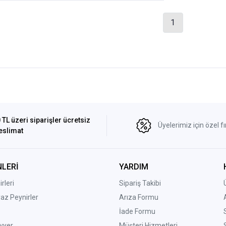
1
 TL üzeri siparişler ücretsiz
Üyelerimiz için özel fı
eslimat
LERİ
YARDIM
rleri
Sipariş Takibi
yaz Peynirler
Arıza Formu
İade Formu
vyer
Müşteri Hizmetleri