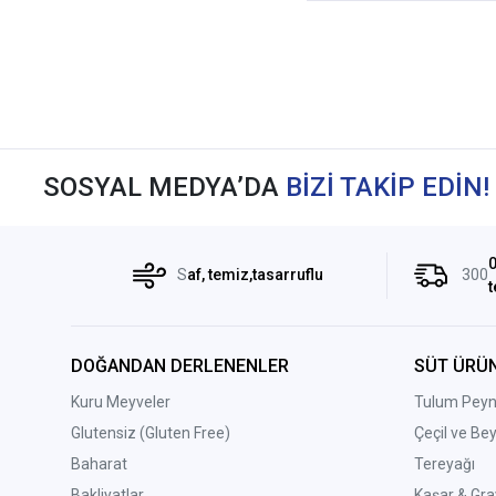
SOSYAL MEDYA’DA
BİZİ TAKİP EDİN!
0
S
af, temiz,tasarruflu
300
t
DOĞANDAN DERLENENLER
SÜT ÜRÜN
Kuru Meyveler
Tulum Peyni
Glutensiz (Gluten Free)
Çeçil ve Be
Baharat
Tereyağı
Bakliyatlar
Kaşar & Gra