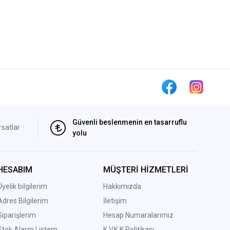
Güvenli beslenmenin en tasarruflu
rsatlar
yolu
HESABIM
MÜŞTERİ HİZMETLERİ
Üyelik bilgilerim
Hakkımızda
Adres Bilgilerim
İletişim
Siparişlerim
Hesap Numaralarımız
Stok Alarm Listem
K.V.K.K Politikası