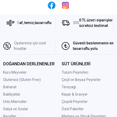
0 TL üzeri siparişler
S
af, temiz,tasarruflu
300
ücretsiz teslimat
Üyelerimiz için özel
Güvenli beslenmenin en
fırsatlar
tasarruflu yolu
DOĞANDAN DERLENENLER
SÜT ÜRÜNLERİ
Kuru Meyveler
Tulum Peynirleri
Glutensiz (Gluten Free)
Çeçil ve Beyaz Peynirler
Baharat
Tereyağı
Bakliyatlar
Kaşar & Gravyer
Unlu Mamuller
Çeşnili Peynirler
Salça ve Soslar
Özel Paketler
Reçeller
Mağara ve Obruk Peynirleri