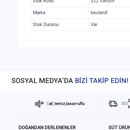
Stok Kodu
322106009
Marka
beslenX
Stok Durumu
Var
SOSYAL MEDYA’DA
BİZİ TAKİP EDİN!
0
S
af, temiz,tasarruflu
300
t
DOĞANDAN DERLENENLER
SÜT ÜRÜN