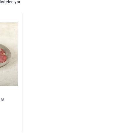
listeleniyor.
 g