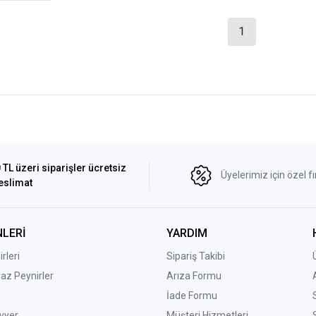
1
 TL üzeri siparişler ücretsiz
Üyelerimiz için özel fı
eslimat
LERİ
YARDIM
rleri
Sipariş Takibi
yaz Peynirler
Arıza Formu
İade Formu
vyer
Müşteri Hizmetleri