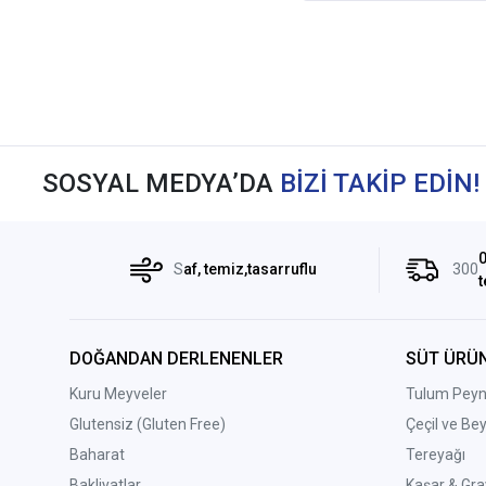
SOSYAL MEDYA’DA
BİZİ TAKİP EDİN!
0
S
af, temiz,tasarruflu
300
t
DOĞANDAN DERLENENLER
SÜT ÜRÜN
Kuru Meyveler
Tulum Peyni
Glutensiz (Gluten Free)
Çeçil ve Be
Baharat
Tereyağı
Bakliyatlar
Kaşar & Gra