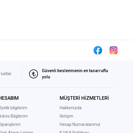
Güvenli beslenmenin en tasarruflu
rsatlar
yolu
HESABIM
MÜŞTERİ HİZMETLERİ
Üyelik bilgilerim
Hakkımızda
Adres Bilgilerim
İletişim
Siparişlerim
Hesap Numaralarımız
Stok Alarm Listem
K.V.K.K Politikası