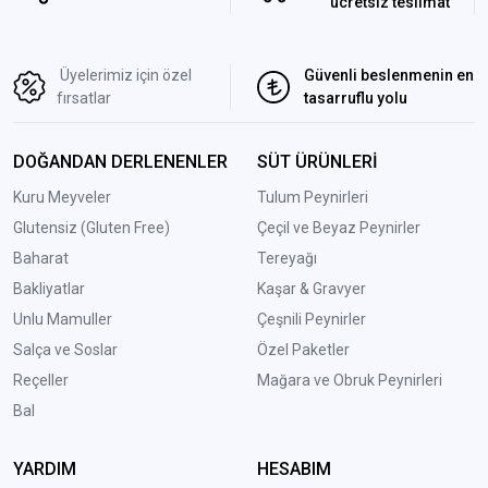
ücretsiz teslimat
Üyelerimiz için özel
Güvenli beslenmenin en
fırsatlar
tasarruflu yolu
DOĞANDAN DERLENENLER
SÜT ÜRÜNLERİ
Kuru Meyveler
Tulum Peynirleri
Glutensiz (Gluten Free)
Çeçil ve Beyaz Peynirler
Baharat
Tereyağı
Bakliyatlar
Kaşar & Gravyer
Unlu Mamuller
Çeşnili Peynirler
Salça ve Soslar
Özel Paketler
Reçeller
Mağara ve Obruk Peynirleri
Bal
YARDIM
HESABIM