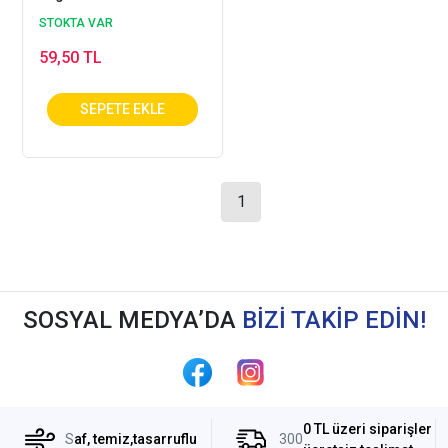
STOKTA VAR
59,50 TL
1
SOSYAL MEDYA’DA
BİZİ TAKİP EDİN!
0 TL üzeri siparişler
S
af, temiz,tasarruflu
300