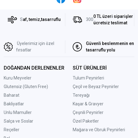
0 TL üzeri siparişler
S
af, temiz,tasarruflu
300
ücretsiz teslimat
Üyelerimiz için özel
Güvenli beslenmenin en
fırsatlar
tasarruflu yolu
DOĞANDAN DERLENENLER
SÜT ÜRÜNLERİ
Kuru Meyveler
Tulum Peynirleri
Glutensiz (Gluten Free)
Çeçil ve Beyaz Peynirler
Baharat
Tereyağı
Bakliyatlar
Kaşar & Gravyer
Unlu Mamuller
Çeşnili Peynirler
Salça ve Soslar
Özel Paketler
Reçeller
Mağara ve Obruk Peynirleri