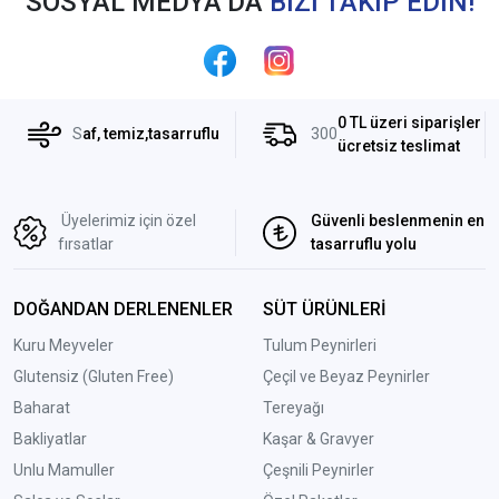
SOSYAL MEDYA’DA
BİZİ TAKİP EDİN!
0 TL üzeri siparişler
S
af, temiz,tasarruflu
300
ücretsiz teslimat
Üyelerimiz için özel
Güvenli beslenmenin en
fırsatlar
tasarruflu yolu
DOĞANDAN DERLENENLER
SÜT ÜRÜNLERİ
Kuru Meyveler
Tulum Peynirleri
Glutensiz (Gluten Free)
Çeçil ve Beyaz Peynirler
Baharat
Tereyağı
Bakliyatlar
Kaşar & Gravyer
Unlu Mamuller
Çeşnili Peynirler