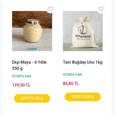
Kr
S
Ekşi Maya - 6 Yıllık
Tam Buğday Unu 1kg
350 g
STOKTA VAR
STOKTA VAR
85,85 TL
129,50 TL