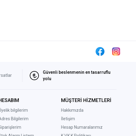
Güvenli beslenmenin en tasarruflu
rsatlar
yolu
HESABIM
MÜŞTERİ HİZMETLERİ
Üyelik bilgilerim
Hakkımızda
Adres Bilgilerim
İletişim
Siparişlerim
Hesap Numaralarımız
Stok Alarm Listem
K.V.K.K Politikası