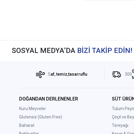
SOSYAL MEDYA’DA
BİZİ TAKİP EDİN!
0
S
af, temiz,tasarruflu
300
t
DOĞANDAN DERLENENLER
SÜT ÜRÜN
Kuru Meyveler
Tulum Peyni
Glutensiz (Gluten Free)
Çeçil ve Be
Baharat
Tereyağı
Bakliyatlar
Kaşar & Gra