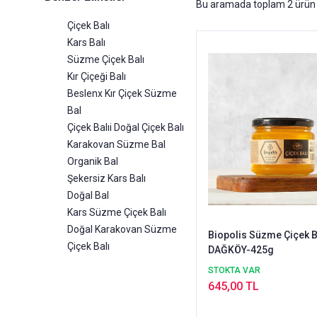
Bu aramada toplam
2
ürün 
Çiçek Balı
Kars Balı
Süzme Çiçek Balı
Kır Çiçeği Balı
Beslenx Kır Çiçek Süzme
Bal
Çiçek Balıi Doğal Çiçek Balı
Karakovan Süzme Bal
Organik Bal
Şekersiz Kars Balı
Doğal Bal
Kars Süzme Çiçek Balı
Doğal Karakovan Süzme
Biopolis Süzme Çiçek B
Çiçek Balı
DAĞKÖY-425g
STOKTA VAR
645,00 TL