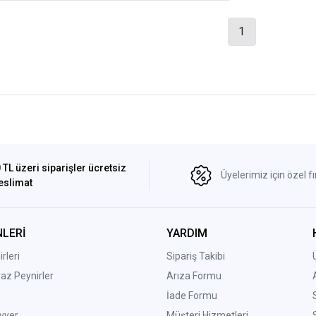
1
 TL üzeri siparişler ücretsiz
Üyelerimiz için özel fı
eslimat
LERİ
YARDIM
rleri
Sipariş Takibi
yaz Peynirler
Arıza Formu
İade Formu
vyer
Müşteri Hizmetleri