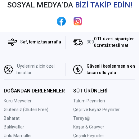
SOSYAL MEDYA’DA
BİZİ TAKİP EDİN!
0 TL üzeri siparişler
S
af, temiz,tasarruflu
300
ücretsiz teslimat
Üyelerimiz için özel
Güvenli beslenmenin en
fırsatlar
tasarruflu yolu
DOĞANDAN DERLENENLER
SÜT ÜRÜNLERİ
Kuru Meyveler
Tulum Peynirleri
Glutensiz (Gluten Free)
Çeçil ve Beyaz Peynirler
Baharat
Tereyağı
Bakliyatlar
Kaşar & Gravyer
Unlu Mamuller
Çeşnili Peynirler