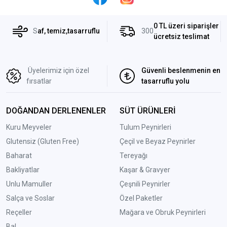
0 TL üzeri siparişler
S
af, temiz,tasarruflu
300
ücretsiz teslimat
Üyelerimiz için özel
Güvenli beslenmenin en
fırsatlar
tasarruflu yolu
DOĞANDAN DERLENENLER
SÜT ÜRÜNLERİ
Kuru Meyveler
Tulum Peynirleri
Glutensiz (Gluten Free)
Çeçil ve Beyaz Peynirler
Baharat
Tereyağı
Bakliyatlar
Kaşar & Gravyer
Unlu Mamuller
Çeşnili Peynirler
Salça ve Soslar
Özel Paketler
Reçeller
Mağara ve Obruk Peynirleri
Bal