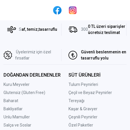
0 TL üzeri siparişler
S
af, temiz,tasarruflu
300
ücretsiz teslimat
Üyelerimiz için özel
Güvenli beslenmenin en
fırsatlar
tasarruflu yolu
DOĞANDAN DERLENENLER
SÜT ÜRÜNLERİ
Kuru Meyveler
Tulum Peynirleri
Glutensiz (Gluten Free)
Çeçil ve Beyaz Peynirler
Baharat
Tereyağı
Bakliyatlar
Kaşar & Gravyer
Unlu Mamuller
Çeşnili Peynirler
Salça ve Soslar
Özel Paketler