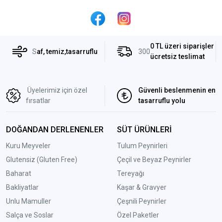
0 TL üzeri siparişler
S
af, temiz,tasarruflu
300
ücretsiz teslimat
Üyelerimiz için özel
Güvenli beslenmenin en
fırsatlar
tasarruflu yolu
DOĞANDAN DERLENENLER
SÜT ÜRÜNLERİ
Kuru Meyveler
Tulum Peynirleri
Glutensiz (Gluten Free)
Çeçil ve Beyaz Peynirler
Baharat
Tereyağı
Bakliyatlar
Kaşar & Gravyer
Unlu Mamuller
Çeşnili Peynirler
Salça ve Soslar
Özel Paketler