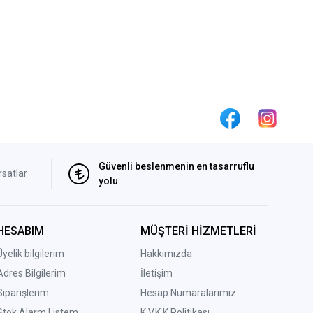
Güvenli beslenmenin en tasarruflu
rsatlar
yolu
HESABIM
MÜŞTERİ HİZMETLERİ
Üyelik bilgilerim
Hakkımızda
Adres Bilgilerim
İletişim
Siparişlerim
Hesap Numaralarımız
Stok Alarm Listem
K.V.K.K Politikası