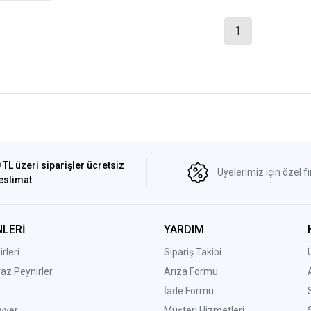
1
 TL üzeri siparişler ücretsiz
Üyelerimiz için özel fı
eslimat
LERİ
YARDIM
rleri
Sipariş Takibi
yaz Peynirler
Arıza Formu
İade Formu
vyer
Müşteri Hizmetleri