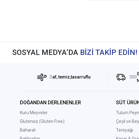
SOSYAL MEDYA’DA
BİZİ TAKİP EDİN!
0
S
af, temiz,tasarruflu
300
t
DOĞANDAN DERLENENLER
SÜT ÜRÜN
Kuru Meyveler
Tulum Peyni
Glutensiz (Gluten Free)
Çeçil ve Be
Baharat
Tereyağı
Bakliyatlar
Kaşar & Gra