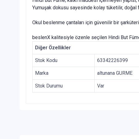
Hindi But Füme; katkı maddesi içermeyen yapısı, d
Yumuşak dokusu sayesinde kolay tüketilir, doğal 
Okul beslenme çantaları için güvenilir bir şarküteri 
beslenX kalitesiyle özenle seçilen Hindi But Füme, 
Diğer Özellikler
Stok Kodu
63342226399
Marka
altunana GURME
Stok Durumu
Var