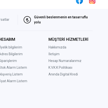
Güvenli beslenmenin en tasarruflu
rsatlar
yolu
HESABIM
MÜŞTERİ HİZMETLERİ
Üyelik bilgilerim
Hakkımızda
Adres Bilgilerim
İletişim
Siparişlerim
Hesap Numaralarımız
Stok Alarm Listem
K.V.K.K Politikası
Alışveriş Listem
Anında Digital Kredi
Fiyat Alarm Listem