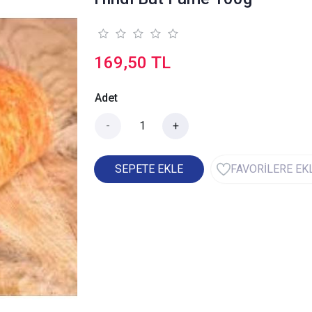
169,50 TL
Adet
-
+
SEPETE EKLE
FAVORİLERE EK