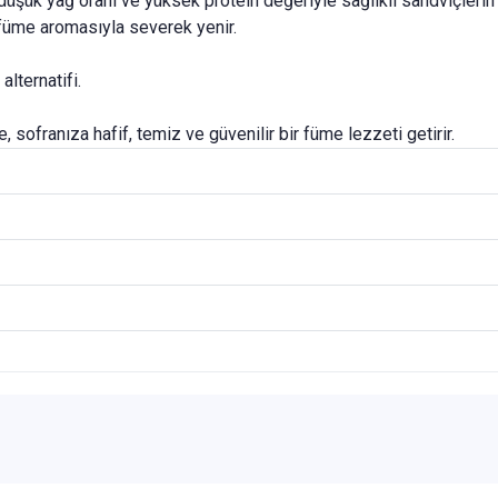
üşük yağ oranı ve yüksek protein değeriyle sağlıklı sandviçlerin
füme aromasıyla severek yenir.
alternatifi.
sofranıza hafif, temiz ve güvenilir bir füme lezzeti getirir.