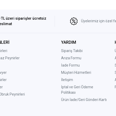
 TL üzeri siparişler ücretsiz
Üyelerimiz için özel fı
eslimat
LERİ
YARDIM
rleri
Sipariş Takibi
yaz Peynirler
Arıza Formu
İade Formu
vyer
Müşteri Hizmetleri
irler
İletişim
er
İptal ve Geri Ödeme
Politikası
bruk Peynirleri
Ürün İade/Geri Gönderi Kartı