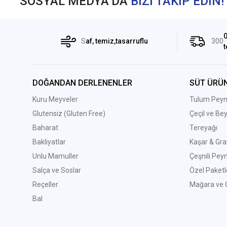
SOSYAL MEDYA’DA
BİZİ TAKİP EDİN!
0
S
af, temiz,tasarruflu
300
t
DOĞANDAN DERLENENLER
SÜT ÜRÜN
Kuru Meyveler
Tulum Peyni
Glutensiz (Gluten Free)
Çeçil ve Be
Baharat
Tereyağı
Bakliyatlar
Kaşar & Gra
Unlu Mamuller
Çeşnili Peyn
Salça ve Soslar
Özel Paketl
Reçeller
Mağara ve O
Bal