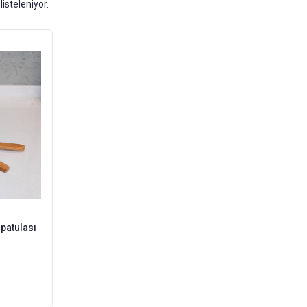
listeleniyor.
patulası