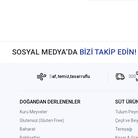
SOSYAL MEDYA’DA
BİZİ TAKİP EDİN!
0
S
af, temiz,tasarruflu
300
t
DOĞANDAN DERLENENLER
SÜT ÜRÜN
Kuru Meyveler
Tulum Peyni
Glutensiz (Gluten Free)
Çeçil ve Be
Baharat
Tereyağı
Bakliyatlar
Kaşar & Gra