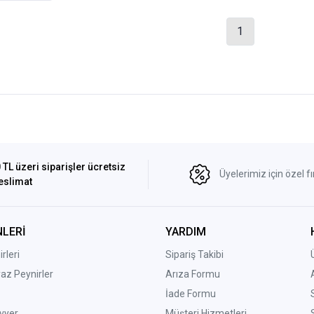
1
 TL üzeri siparişler ücretsiz
Üyelerimiz için özel fı
eslimat
LERİ
YARDIM
rleri
Sipariş Takibi
yaz Peynirler
Arıza Formu
İade Formu
vyer
Müşteri Hizmetleri