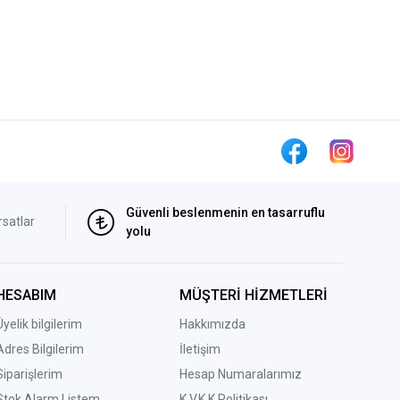
Güvenli beslenmenin en tasarruflu
rsatlar
yolu
HESABIM
MÜŞTERİ HİZMETLERİ
Üyelik bilgilerim
Hakkımızda
Adres Bilgilerim
İletişim
Siparişlerim
Hesap Numaralarımız
Stok Alarm Listem
K.V.K.K Politikası