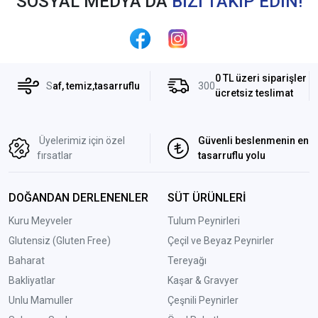
SOSYAL MEDYA’DA
BİZİ TAKİP EDİN!
0 TL üzeri siparişler
S
af, temiz,tasarruflu
300
ücretsiz teslimat
Üyelerimiz için özel
Güvenli beslenmenin en
fırsatlar
tasarruflu yolu
DOĞANDAN DERLENENLER
SÜT ÜRÜNLERİ
Kuru Meyveler
Tulum Peynirleri
Glutensiz (Gluten Free)
Çeçil ve Beyaz Peynirler
Baharat
Tereyağı
Bakliyatlar
Kaşar & Gravyer
Unlu Mamuller
Çeşnili Peynirler