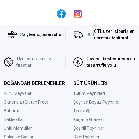
0 TL üzeri siparişler
S
af, temiz,tasarruflu
300
ücretsiz teslimat
Üyelerimiz için özel
Güvenli beslenmenin en
fırsatlar
tasarruflu yolu
DOĞANDAN DERLENENLER
SÜT ÜRÜNLERİ
Kuru Meyveler
Tulum Peynirleri
Glutensiz (Gluten Free)
Çeçil ve Beyaz Peynirler
Baharat
Tereyağı
Bakliyatlar
Kaşar & Gravyer
Unlu Mamuller
Çeşnili Peynirler
Salça ve Soslar
Özel Paketler