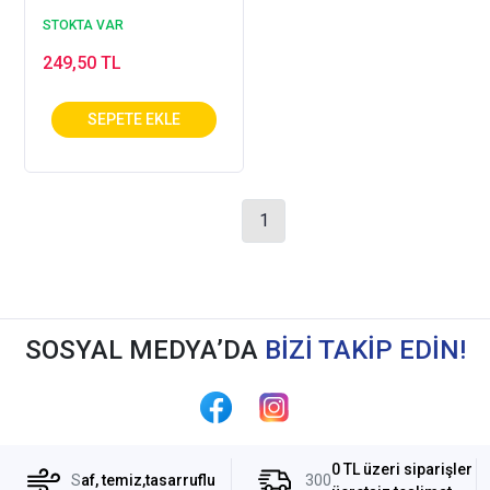
STOKTA VAR
249,50 TL
1
SOSYAL MEDYA’DA
BİZİ TAKİP EDİN!
0 TL üzeri siparişler
S
af, temiz,tasarruflu
300