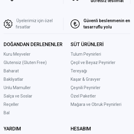
ücretsiz teslimat
Üyelerimiz için özel
Güvenli beslenmenin en
fırsatlar
tasarruflu yolu
DOĞANDAN DERLENENLER
SÜT ÜRÜNLERİ
Kuru Meyveler
Tulum Peynirleri
Glutensiz (Gluten Free)
Çeçil ve Beyaz Peynirler
Baharat
Tereyağı
Bakliyatlar
Kaşar & Gravyer
Unlu Mamuller
Çeşnili Peynirler
Salça ve Soslar
Özel Paketler
Reçeller
Mağara ve Obruk Peynirleri
Bal
YARDIM
HESABIM