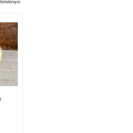
listeleniyor.
 g