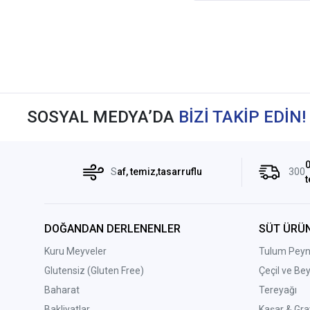
SOSYAL MEDYA’DA
BİZİ TAKİP EDİN!
0
S
af, temiz,tasarruflu
300
t
DOĞANDAN DERLENENLER
SÜT ÜRÜN
Kuru Meyveler
Tulum Peyni
Glutensiz (Gluten Free)
Çeçil ve Be
Baharat
Tereyağı
Bakliyatlar
Kaşar & Gra