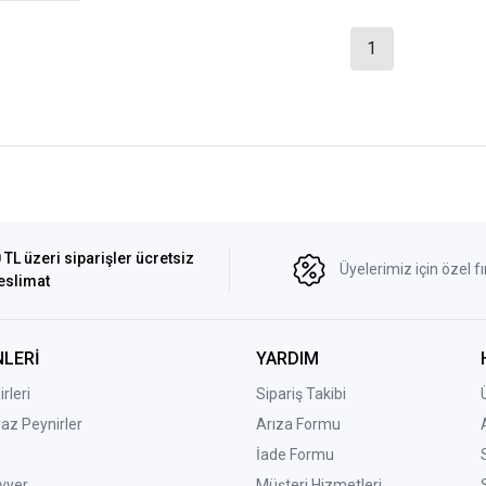
1
 TL üzeri siparişler ücretsiz
Üyelerimiz için özel fı
eslimat
LERİ
YARDIM
rleri
Sipariş Takibi
yaz Peynirler
Arıza Formu
İade Formu
vyer
Müşteri Hizmetleri