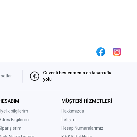
Güvenli beslenmenin en tasarruflu
rsatlar
yolu
HESABIM
MÜŞTERİ HİZMETLERİ
Üyelik bilgilerim
Hakkımızda
Adres Bilgilerim
İletişim
Siparişlerim
Hesap Numaralarımız
Stok Alarm Listem
K.V.K.K Politikası