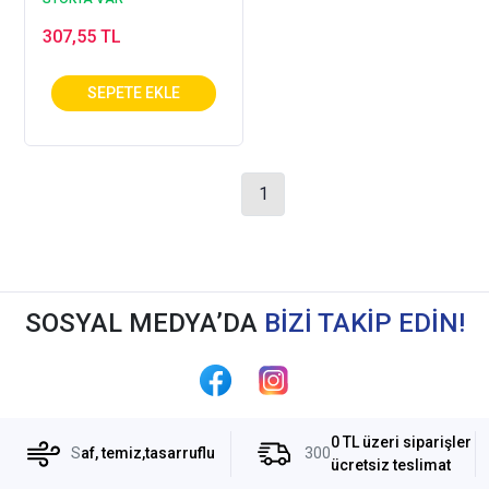
307,55 TL
1
SOSYAL MEDYA’DA
BİZİ TAKİP EDİN!
0 TL üzeri siparişler
S
af, temiz,tasarruflu
300
ücretsiz teslimat