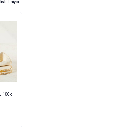
listeleniyor.
u 100 g