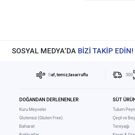
SOSYAL MEDYA’DA
BİZİ TAKİP EDİN!
0
S
af, temiz,tasarruflu
300
t
DOĞANDAN DERLENENLER
SÜT ÜRÜN
Kuru Meyveler
Tulum Peyni
Glutensiz (Gluten Free)
Çeçil ve Be
Baharat
Tereyağı
Bakliyatlar
Kaşar & Gra