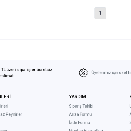
1
 TL üzeri siparişler ücretsiz
Üyelerimiz için özel fı
eslimat
LERİ
YARDIM
rleri
Sipariş Takibi
yaz Peynirler
Arıza Formu
İade Formu
vyer
Müşteri Hizmetleri