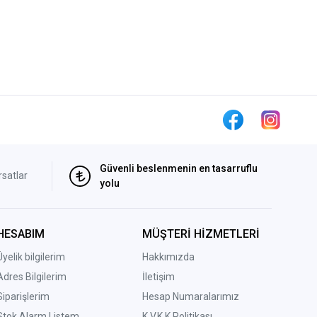
Güvenli beslenmenin en tasarruflu
rsatlar
yolu
HESABIM
MÜŞTERİ HİZMETLERİ
Üyelik bilgilerim
Hakkımızda
Adres Bilgilerim
İletişim
Siparişlerim
Hesap Numaralarımız
Stok Alarm Listem
K.V.K.K Politikası