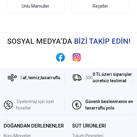
Unlu Mamuller
Reçeller
SOSYAL MEDYA’DA
BİZİ TAKİP EDİN!
0 TL üzeri siparişler
S
af, temiz,tasarruflu
300
ücretsiz teslimat
Üyelerimiz için özel
Güvenli beslenmenin en
fırsatlar
tasarruflu yolu
DOĞANDAN DERLENENLER
SÜT ÜRÜNLERİ
Kuru Meyveler
Tulum Peynirleri