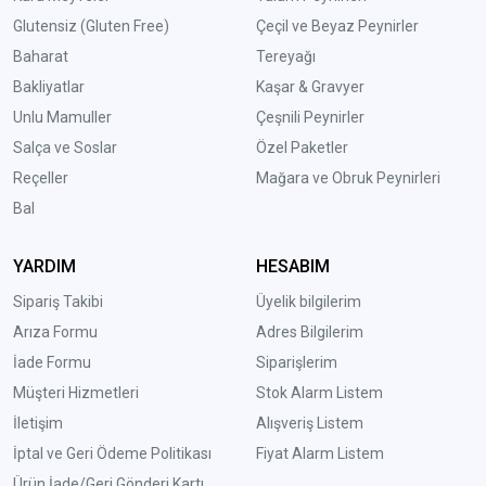
Glutensiz (Gluten Free)
Çeçil ve Beyaz Peynirler
Baharat
Tereyağı
Bakliyatlar
Kaşar & Gravyer
Unlu Mamuller
Çeşnili Peynirler
Salça ve Soslar
Özel Paketler
Reçeller
Mağara ve Obruk Peynirleri
Bal
YARDIM
HESABIM
Sipariş Takibi
Üyelik bilgilerim
Arıza Formu
Adres Bilgilerim
İade Formu
Siparişlerim
Müşteri Hizmetleri
Stok Alarm Listem
İletişim
Alışveriş Listem
İptal ve Geri Ödeme Politikası
Fiyat Alarm Listem
Ürün İade/Geri Gönderi Kartı