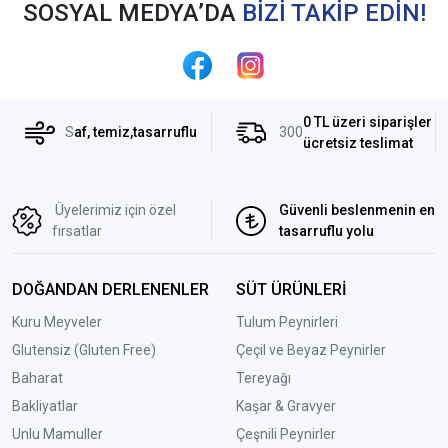
SOSYAL MEDYA’DA
BİZİ TAKİP EDİN!
0 TL üzeri siparişler
S
af, temiz,tasarruflu
300
ücretsiz teslimat
Üyelerimiz için özel
Güvenli beslenmenin en
fırsatlar
tasarruflu yolu
DOĞANDAN DERLENENLER
SÜT ÜRÜNLERİ
Kuru Meyveler
Tulum Peynirleri
Glutensiz (Gluten Free)
Çeçil ve Beyaz Peynirler
Baharat
Tereyağı
Bakliyatlar
Kaşar & Gravyer
Unlu Mamuller
Çeşnili Peynirler