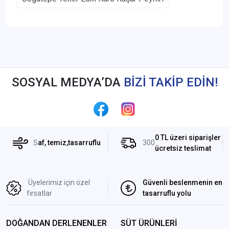
SOSYAL MEDYA’DA
BİZİ TAKİP EDİN!
0 TL üzeri siparişler
S
af, temiz,tasarruflu
300
ücretsiz teslimat
Üyelerimiz için özel
Güvenli beslenmenin en
fırsatlar
tasarruflu yolu
DOĞANDAN DERLENENLER
SÜT ÜRÜNLERİ