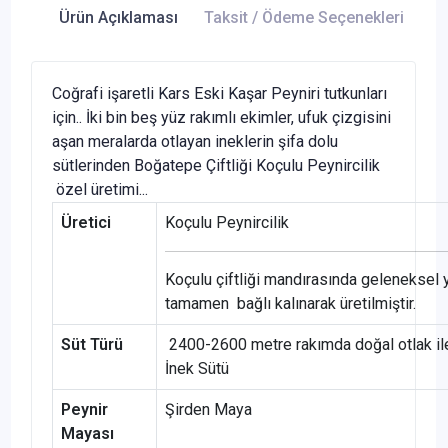
Ürün Açıklaması
Taksit / Ödeme Seçenekleri
Ür
Coğrafi işaretli Kars Eski Kaşar Peyniri tutkunları
için.. İki bin beş yüz rakımlı ekimler, ufuk çizgisini
aşan meralarda otlayan ineklerin şifa dolu
sütlerinden Boğatepe Çiftliği Koçulu Peynircilik
özel üretimi...
Üretici
Koçulu Peynircilik
Koçulu çiftliği mandırasında geleneksel
tamamen bağlı kalınarak üretilmiştir.
Süt Türü
2400-2600 metre rakımda doğal otlak i
İnek Sütü
Peynir
Şirden Maya
Mayası