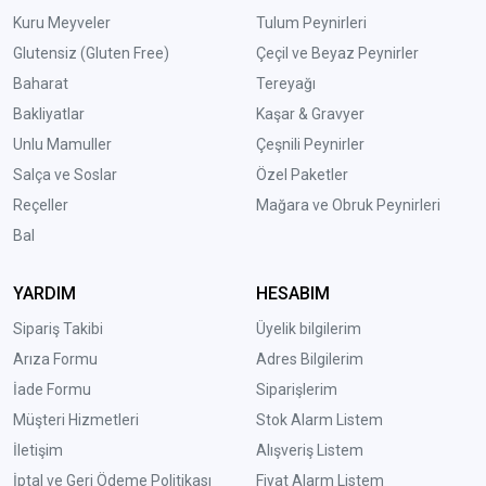
Kuru Meyveler
Tulum Peynirleri
Glutensiz (Gluten Free)
Çeçil ve Beyaz Peynirler
Baharat
Tereyağı
Bakliyatlar
Kaşar & Gravyer
Unlu Mamuller
Çeşnili Peynirler
Salça ve Soslar
Özel Paketler
Reçeller
Mağara ve Obruk Peynirleri
Bal
YARDIM
HESABIM
Sipariş Takibi
Üyelik bilgilerim
Arıza Formu
Adres Bilgilerim
İade Formu
Siparişlerim
Müşteri Hizmetleri
Stok Alarm Listem
İletişim
Alışveriş Listem
İptal ve Geri Ödeme Politikası
Fiyat Alarm Listem