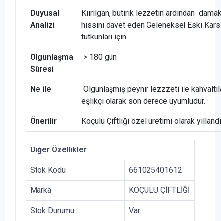
Duyusal
Kıırılgan, butirik lezzetin ardından damakt
Analizi
hissini davet eden Geleneksel Eski Kars
tutkunları için.
Olgunlaşma
> 180 gün
Süresi
Ne ile
Olgunlaşmış peynir lezzzeti ile kahvaltıl
eşlikçi olarak son derece uyumludur.
Önerilir
Koçulu Çiftliği özel üretimi olarak yıllandır
Diğer Özellikler
Stok Kodu
661025401612
Marka
KOÇULU ÇİFTLİĞİ
Stok Durumu
Var