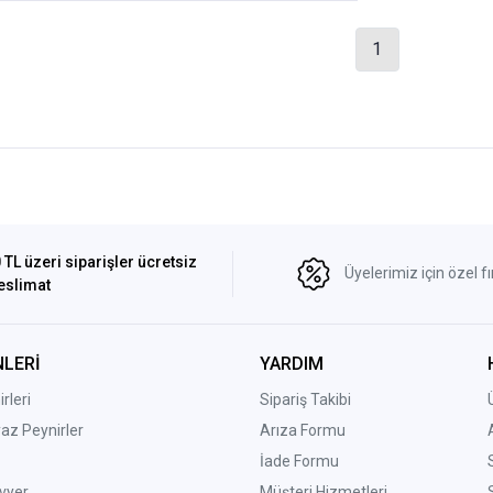
1
 TL üzeri siparişler ücretsiz
Üyelerimiz için özel fı
eslimat
LERİ
YARDIM
rleri
Sipariş Takibi
yaz Peynirler
Arıza Formu
İade Formu
vyer
Müşteri Hizmetleri