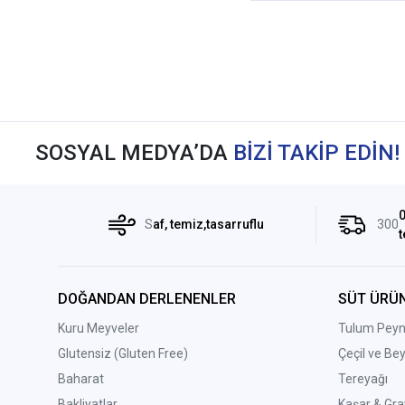
SOSYAL MEDYA’DA
BİZİ TAKİP EDİN!
0
S
af, temiz,tasarruflu
300
t
DOĞANDAN DERLENENLER
SÜT ÜRÜN
Kuru Meyveler
Tulum Peyni
Glutensiz (Gluten Free)
Çeçil ve Be
Baharat
Tereyağı
Bakliyatlar
Kaşar & Gra