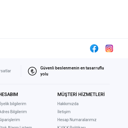
Güvenli beslenmenin en tasarruflu
rsatlar
yolu
HESABIM
MÜŞTERİ HİZMETLERİ
Üyelik bilgilerim
Hakkımızda
Adres Bilgilerim
İletişim
Siparişlerim
Hesap Numaralarımız
Stok Alarm Listem
K.V.K.K Politikası