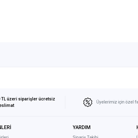
 TL üzeri siparişler ücretsiz
Üyelerimiz için özel fı
eslimat
LERİ
YARDIM
rleri
Sipariş Takibi