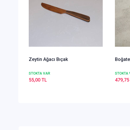
Zeytin Ağacı Bıçak
Boğate
STOKTA VAR
STOKTA 
55,00 TL
479,75