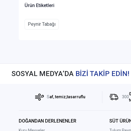
Ürün Etiketleri
Peynir Tabağı
SOSYAL MEDYA’DA
BİZİ TAKİP EDİN!
0
S
af, temiz,tasarruflu
300
t
DOĞANDAN DERLENENLER
SÜT ÜRÜN
Kuru Meyveler
Tulum Peyni