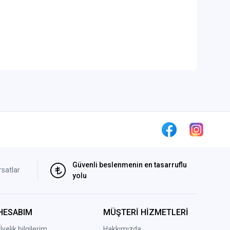
Güvenli beslenmenin en tasarruflu
rsatlar
yolu
HESABIM
MÜŞTERİ HİZMETLERİ
Üyelik bilgilerim
Hakkımızda