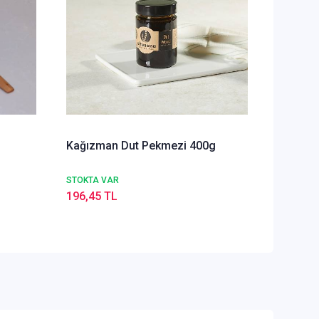
Kağızman Dut Pekmezi 400g
Çifte K
Tahini 
STOKTA VAR
STOKTA 
196,45 TL
328,25 