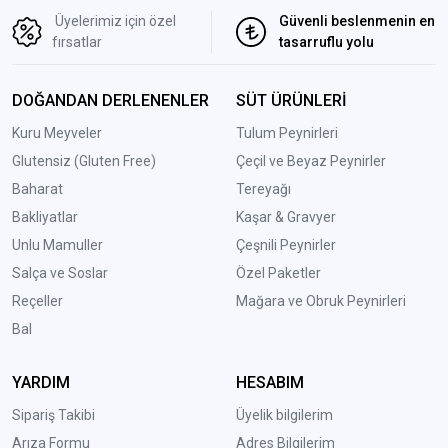
Üyelerimiz için özel
Güvenli beslenmenin en
fırsatlar
tasarruflu yolu
DOĞANDAN DERLENENLER
SÜT ÜRÜNLERİ
Kuru Meyveler
Tulum Peynirleri
Glutensiz (Gluten Free)
Çeçil ve Beyaz Peynirler
Baharat
Tereyağı
Bakliyatlar
Kaşar & Gravyer
Unlu Mamuller
Çeşnili Peynirler
Salça ve Soslar
Özel Paketler
Reçeller
Mağara ve Obruk Peynirleri
Bal
YARDIM
HESABIM
Sipariş Takibi
Üyelik bilgilerim
Arıza Formu
Adres Bilgilerim