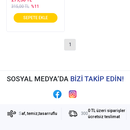
315,00 TL
%11
1
SOSYAL MEDYA’DA
BİZİ TAKİP EDİN!
0 TL üzeri siparişler
S
af, temiz,tasarruflu
300
ücretsiz teslimat