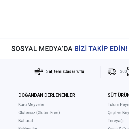
SOSYAL MEDYA’DA
BİZİ TAKİP EDİN!
0
S
af, temiz,tasarruflu
300
t
DOĞANDAN DERLENENLER
SÜT ÜRÜN
Kuru Meyveler
Tulum Peyni
Glutensiz (Gluten Free)
Çeçil ve Be
Baharat
Tereyağı
Bakliyatlar
Kaşar & Gra