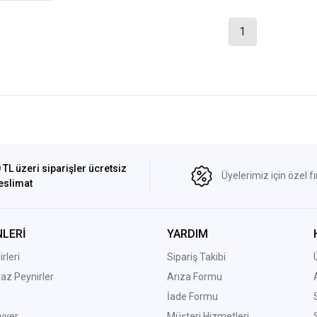
1
 TL üzeri siparişler ücretsiz
Üyelerimiz için özel fı
eslimat
LERİ
YARDIM
rleri
Sipariş Takibi
yaz Peynirler
Arıza Formu
İade Formu
vyer
Müşteri Hizmetleri