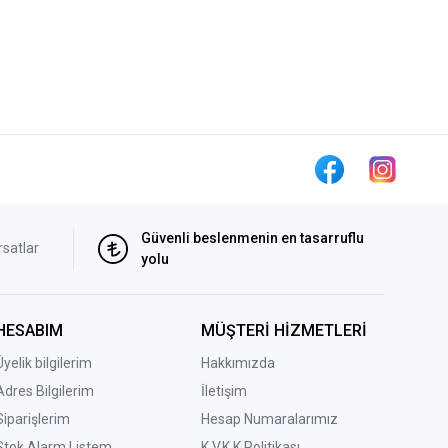
Güvenli beslenmenin en tasarruflu
rsatlar
yolu
HESABIM
MÜŞTERİ HİZMETLERİ
Üyelik bilgilerim
Hakkımızda
Adres Bilgilerim
İletişim
Siparişlerim
Hesap Numaralarımız
Stok Alarm Listem
K.V.K.K Politikası