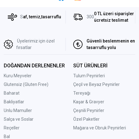
0 TL üzeri siparişler
S
af, temiz,tasarruflu
300
ücretsiz teslimat
Üyelerimiz için özel
Güvenli beslenmenin en
fırsatlar
tasarruflu yolu
DOĞANDAN DERLENENLER
SÜT ÜRÜNLERİ
Kuru Meyveler
Tulum Peynirleri
Glutensiz (Gluten Free)
Çeçil ve Beyaz Peynirler
Baharat
Tereyağı
Bakliyatlar
Kaşar & Gravyer
Unlu Mamuller
Çeşnili Peynirler
Salça ve Soslar
Özel Paketler
Reçeller
Mağara ve Obruk Peynirleri
Bal