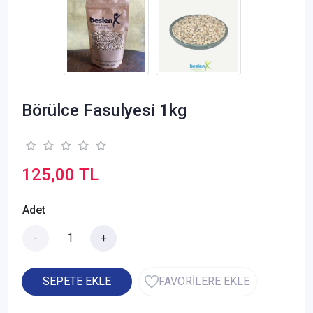
Börülce Fasulyesi 1kg
125,00 TL
Adet
-
+
SEPETE EKLE
FAVORİLERE EKLE