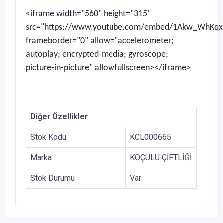
<iframe width="560" height="315"
src="https://www.youtube.com/embed/1Akw_WhKqx
frameborder="0" allow="accelerometer;
autoplay; encrypted-media; gyroscope;
picture-in-picture" allowfullscreen></iframe>
Diğer Özellikler
Stok Kodu
KCL000665
Marka
KOÇULU ÇİFTLİĞİ
Stok Durumu
Var