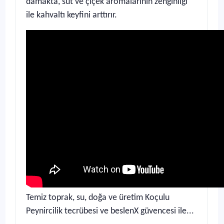
damakta, süt ve çiçek aromalarının zenginliği
ile kahvaltı keyfini arttırır.
Temiz toprak, su, doğa ve üretim Koçulu
Peynircilik tecrübesi ve beslenX güvencesi ile...