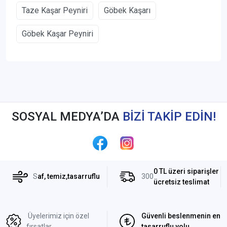
Taze Kaşar Peyniri
Göbek Kaşarı
Göbek Kaşar Peyniri
SOSYAL MEDYA’DA
BİZİ TAKİP EDİN!
0 TL üzeri siparişler
S
af, temiz,tasarruflu
300
ücretsiz teslimat
Üyelerimiz için özel
Güvenli beslenmenin en
fırsatlar
tasarruflu yolu