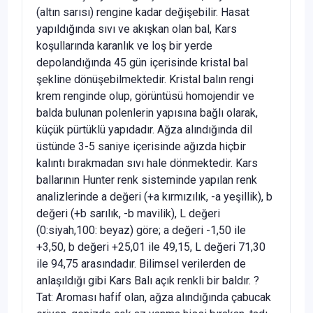
(altın sarısı) rengine kadar değişebilir. Hasat
yapıldığında sıvı ve akışkan olan bal, Kars
koşullarında karanlık ve loş bir yerde
depolandığında 45 gün içerisinde kristal bal
şekline dönüşebilmektedir. Kristal balın rengi
krem renginde olup, görüntüsü homojendir ve
balda bulunan polenlerin yapısına bağlı olarak,
küçük pürtüklü yapıdadır. Ağza alındığında dil
üstünde 3-5 saniye içerisinde ağızda hiçbir
kalıntı bırakmadan sıvı hale dönmektedir. Kars
ballarının Hunter renk sisteminde yapılan renk
analizlerinde a değeri (+a kırmızılık, -a yeşillik), b
değeri (+b sarılık, -b mavilik), L değeri
(0:siyah,100: beyaz) göre; a değeri -1,50 ile
+3,50, b değeri +25,01 ile 49,15, L değeri 71,30
ile 94,75 arasındadır. Bilimsel verilerden de
anlaşıldığı gibi Kars Balı açık renkli bir baldır. ?
Tat: Aroması hafif olan, ağza alındığında çabucak