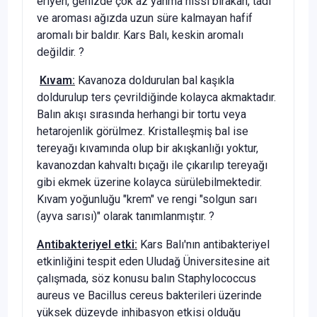
eriyen, genizde çok az yanma hissi bırakan, tadı
ve aroması ağızda uzun süre kalmayan hafif
aromalı bir baldır. Kars Balı, keskin aromalı
değildir. ?
Kıvam:
Kavanoza doldurulan bal kaşıkla
doldurulup ters çevrildiğinde kolayca akmaktadır.
Balın akışı sırasında herhangi bir tortu veya
hetarojenlik görülmez. Kristalleşmiş bal ise
tereyağı kıvamında olup bir akışkanlığı yoktur,
kavanozdan kahvaltı bıçağı ile çıkarılıp tereyağı
gibi ekmek üzerine kolayca sürülebilmektedir.
Kıvam yoğunluğu "krem" ve rengi "solgun sarı
(ayva sarısı)" olarak tanımlanmıştır. ?
Antibakteriyel etki:
Kars Balı'nın antibakteriyel
etkinliğini tespit eden Uludağ Üniversitesine ait
çalışmada, söz konusu balın Staphylococcus
aureus ve Bacillus cereus bakterileri üzerinde
yüksek düzeyde inhibasyon etkisi olduğu