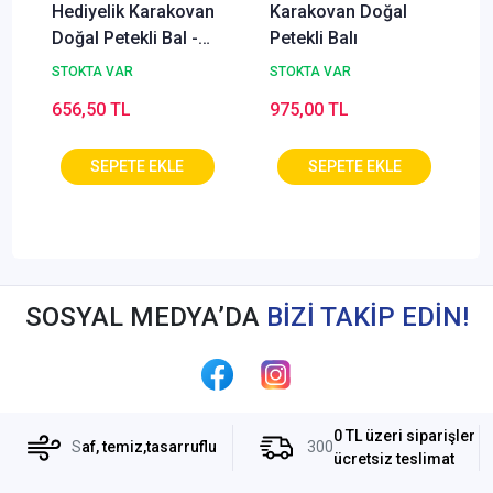
Hediyelik Karakovan
Karakovan Doğal
Doğal Petekli Bal -
Petekli Balı
400g
STOKTA VAR
STOKTA VAR
656,50 TL
975,00 TL
SOSYAL MEDYA’DA
BİZİ TAKİP EDİN!
0 TL üzeri siparişler
S
af, temiz,tasarruflu
300
ücretsiz teslimat