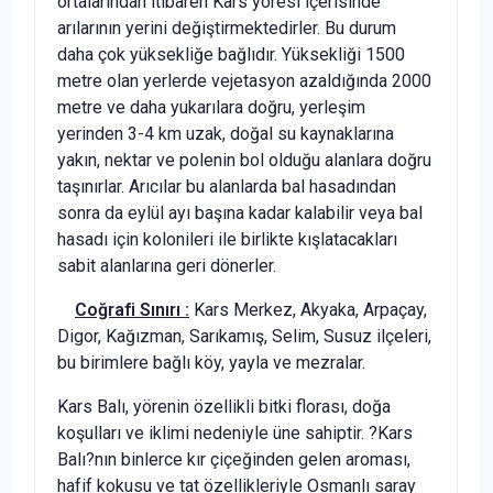
ortalarından itibaren Kars yöresi içerisinde
arılarının yerini değiştirmektedirler. Bu durum
daha çok yüksekliğe bağlıdır. Yüksekliği 1500
metre olan yerlerde vejetasyon azaldığında 2000
metre ve daha yukarılara doğru, yerleşim
yerinden 3-4 km uzak, doğal su kaynaklarına
yakın, nektar ve polenin bol olduğu alanlara doğru
taşınırlar. Arıcılar bu alanlarda bal hasadından
sonra da eylül ayı başına kadar kalabilir veya bal
hasadı için kolonileri ile birlikte kışlatacakları
sabit alanlarına geri dönerler.
Coğrafi Sınırı :
Kars Merkez, Akyaka, Arpaçay,
Digor, Kağızman, Sarıkamış, Selim, Susuz ilçeleri,
bu birimlere bağlı köy, yayla ve mezralar.
Kars Balı, yörenin özellikli bitki florası, doğa
koşulları ve iklimi nedeniyle üne sahiptir. ?Kars
Balı?nın binlerce kır çiçeğinden gelen aroması,
hafif kokusu ve tat özellikleriyle Osmanlı saray