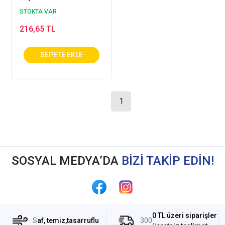
STOKTA VAR
216,65 TL
1
SOSYAL MEDYA’DA
BİZİ TAKİP EDİN!
0 TL üzeri siparişler
S
af, temiz,tasarruflu
300