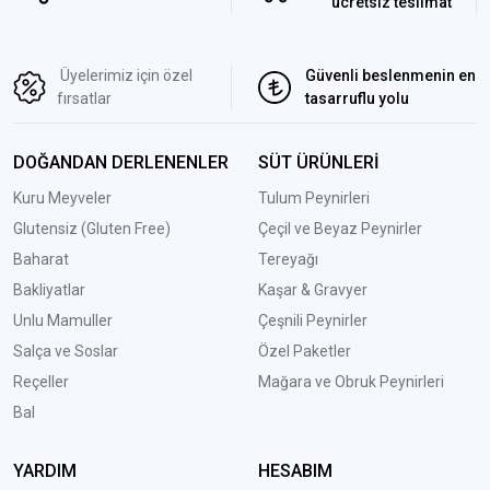
ücretsiz teslimat
Üyelerimiz için özel
Güvenli beslenmenin en
fırsatlar
tasarruflu yolu
DOĞANDAN DERLENENLER
SÜT ÜRÜNLERİ
Kuru Meyveler
Tulum Peynirleri
Glutensiz (Gluten Free)
Çeçil ve Beyaz Peynirler
Baharat
Tereyağı
Bakliyatlar
Kaşar & Gravyer
Unlu Mamuller
Çeşnili Peynirler
Salça ve Soslar
Özel Paketler
Reçeller
Mağara ve Obruk Peynirleri
Bal
YARDIM
HESABIM