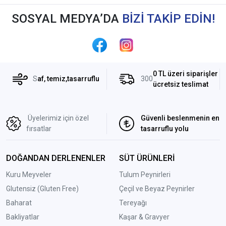
SOSYAL MEDYA’DA
BİZİ TAKİP EDİN!
0 TL üzeri siparişler
S
af, temiz,tasarruflu
300
ücretsiz teslimat
Üyelerimiz için özel
Güvenli beslenmenin en
fırsatlar
tasarruflu yolu
DOĞANDAN DERLENENLER
SÜT ÜRÜNLERİ
Kuru Meyveler
Tulum Peynirleri
Glutensiz (Gluten Free)
Çeçil ve Beyaz Peynirler
Baharat
Tereyağı
Bakliyatlar
Kaşar & Gravyer