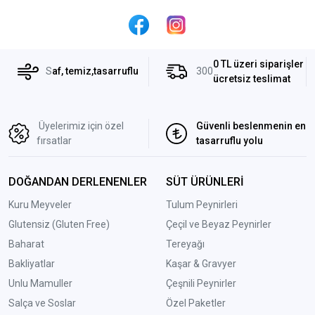
0 TL üzeri siparişler
S
af, temiz,tasarruflu
300
ücretsiz teslimat
Üyelerimiz için özel
Güvenli beslenmenin en
fırsatlar
tasarruflu yolu
DOĞANDAN DERLENENLER
SÜT ÜRÜNLERİ
Kuru Meyveler
Tulum Peynirleri
Glutensiz (Gluten Free)
Çeçil ve Beyaz Peynirler
Baharat
Tereyağı
Bakliyatlar
Kaşar & Gravyer
Unlu Mamuller
Çeşnili Peynirler
Salça ve Soslar
Özel Paketler