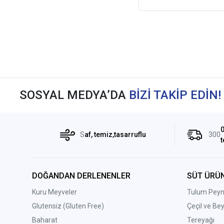
SOSYAL MEDYA’DA
BİZİ TAKİP EDİN!
0
S
af, temiz,tasarruflu
300
t
DOĞANDAN DERLENENLER
SÜT ÜRÜN
Kuru Meyveler
Tulum Peyni
Glutensiz (Gluten Free)
Çeçil ve Be
Baharat
Tereyağı