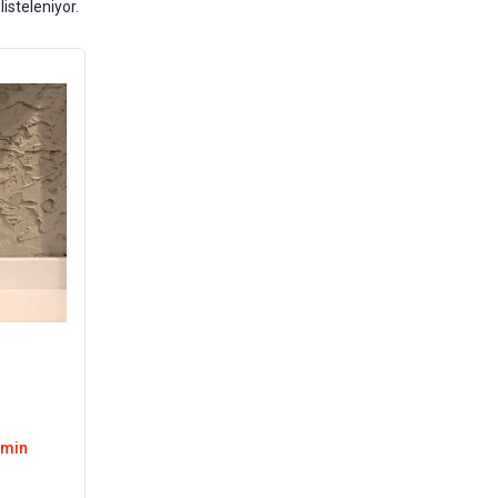
listeleniyor.
emin