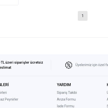
1
 TL üzeri siparişler ücretsiz
Üyelerimiz için özel fı
eslimat
LERİ
YARDIM
rleri
Sipariş Takibi
yaz Peynirler
Arıza Formu
İade Formu