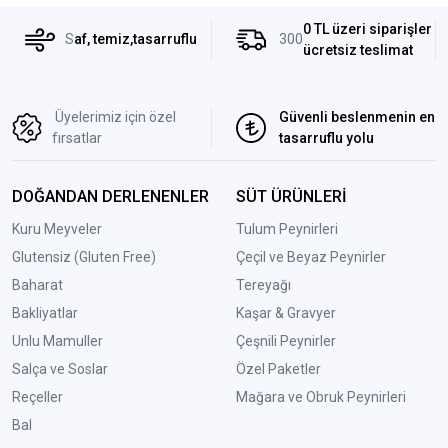
0 TL üzeri siparişler
S
af, temiz,tasarruflu
300
ücretsiz teslimat
Üyelerimiz için özel
Güvenli beslenmenin en
fırsatlar
tasarruflu yolu
DOĞANDAN DERLENENLER
SÜT ÜRÜNLERİ
Kuru Meyveler
Tulum Peynirleri
Glutensiz (Gluten Free)
Çeçil ve Beyaz Peynirler
Baharat
Tereyağı
Bakliyatlar
Kaşar & Gravyer
Unlu Mamuller
Çeşnili Peynirler
Salça ve Soslar
Özel Paketler
Reçeller
Mağara ve Obruk Peynirleri
Bal