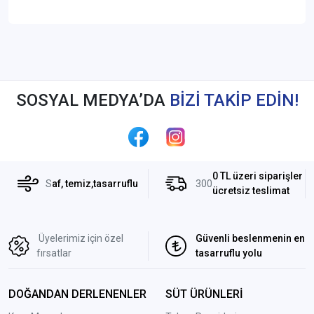
SOSYAL MEDYA’DA
BİZİ TAKİP EDİN!
0 TL üzeri siparişler
S
af, temiz,tasarruflu
300
ücretsiz teslimat
Üyelerimiz için özel
Güvenli beslenmenin en
fırsatlar
tasarruflu yolu
DOĞANDAN DERLENENLER
SÜT ÜRÜNLERİ