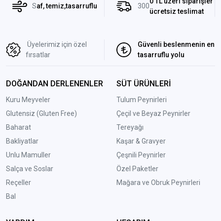
0 TL üzeri siparişler
S
af, temiz,tasarruflu
300
ücretsiz teslimat
Üyelerimiz için özel
Güvenli beslenmenin en
fırsatlar
tasarruflu yolu
DOĞANDAN DERLENENLER
SÜT ÜRÜNLERİ
Kuru Meyveler
Tulum Peynirleri
Glutensiz (Gluten Free)
Çeçil ve Beyaz Peynirler
Baharat
Tereyağı
Bakliyatlar
Kaşar & Gravyer
Unlu Mamuller
Çeşnili Peynirler
Salça ve Soslar
Özel Paketler
Reçeller
Mağara ve Obruk Peynirleri
Bal